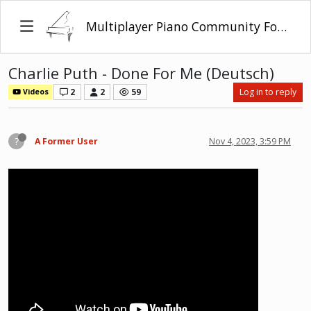
Multiplayer Piano Community Forum
Charlie Puth - Done For Me (Deutsch)
2
2
59
Log in to reply
Videos
?
A Former User
Nov 4, 2023, 3:59 PM